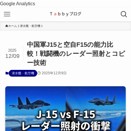
Google Analytics
ホーム
潜水艦・航空機
中国軍J15と空自F15の能力比
2025
較！戦闘機のレーダー照射とコピ
12/09
ー技術
2025年12月9日
潜水艦・航空機