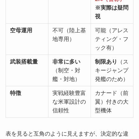
※実際は疑問
視
空母運用
不可（陸上基
可能（アレス
地専用）
ティング・フ
ック有）
武装搭載量
非常に多い
制限あり
（ス
（制空・対
キージャンプ
艦・対地）
発艦のため）
特徴
実戦経験豊富
カナード（前
な米軍設計の
翼）付きの大
信頼性
型機体
表を見ると互角のように見えますが、決定的な違