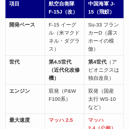
項目
航空自衛隊
中国海軍 J-
F-15J（改）
15（飛鮫）
開発ベース
F-15 イーグ
Su-33 フラン
ル（米マクド
カーD（露ス
ネル・ダグラ
ホーイの模
ス）
倣）
世代
第4.5世代
第4世代
（ア
（近代化改修
ビオニクスは
機）
独自改良）
エンジン
双発（P&W
双発（国産
F100系）
太行 WS-10
など）
最大速度
マッハ 2.5
マッハ
2.4（公称）