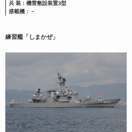
兵 装：機雷敷設装置3型
搭載機：－
練習艦「しまかぜ」