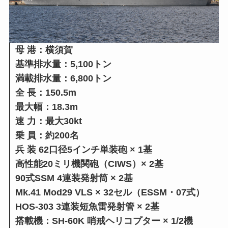
母 港：横須賀
基準排水量：5,100トン
満載排水量：6,800トン
全 長：150.5m
最大幅：18.3m
速 力：最大30kt
乗 員：約200名
兵 装 62口径5インチ単装砲 × 1基
高性能20ミリ機関砲（CIWS）× 2基
90式SSM 4連装発射筒 × 2基
Mk.41 Mod29 VLS × 32セル（ESSM・07式）
HOS-303 3連装短魚雷発射管 × 2基
搭載機：SH-60K 哨戒ヘリコプター × 1/2機