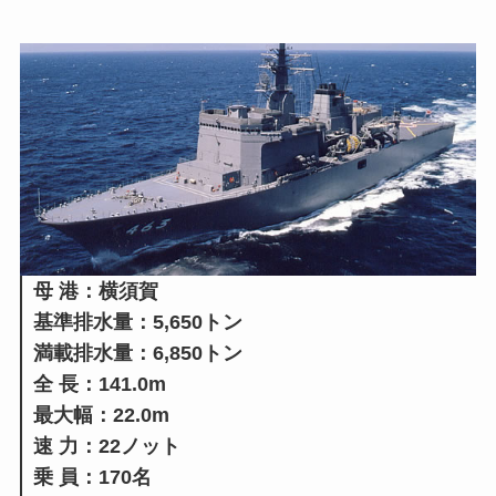
母 港：横須賀
基準排水量：5,650トン
満載排水量：6,850トン
全 長：141.0m
最大幅：22.0m
速 力：22ノット
乗 員：170名