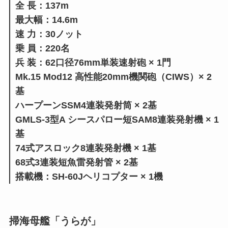
全 長：137m
最大幅：14.6m
速 力：30ノット
乗 員：220名
兵 装：62口径76mm単装速射砲 × 1門
Mk.15 Mod12 高性能20mm機関砲（CIWS）× 2
基
ハープーンSSM4連装発射筒 × 2基
GMLS-3型A シースパロー短SAM8連装発射機 × 1
基
74式アスロック8連装発射機 × 1基
68式3連装短魚雷発射管 × 2基
搭載機：SH-60Jヘリコプター × 1機
掃海母艦「うらが」