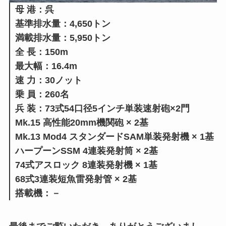
母 港：呉
基準排水量：4,650トン
満載排水量：5,950トン
全 長：150m
最大幅：16.4m
速 力：30ノット
乗 員：260名
兵 装：73式54口径5インチ単装速射砲×2門
Mk.15 高性能20mm機関砲 × 2基
Mk.13 Mod4 スタンダードSAM単装発射機 × 1基
ハープーンSSM 4連装発射筒 × 2基
74式アスロック 8連装発射機 × 1基
68式3連装短魚雷発射管 × 2基
搭載機：－