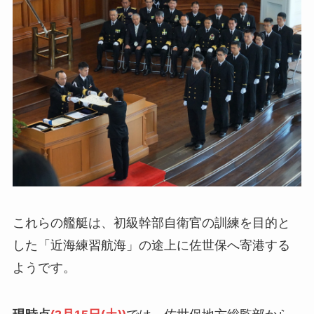
これらの艦艇は、初級幹部自衛官の訓練を目的と
した「近海練習航海」の途上に佐世保へ寄港する
ようです。