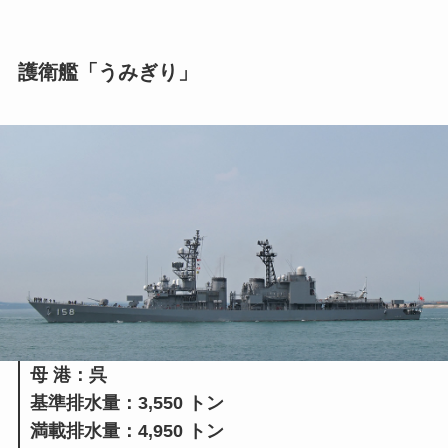
護衛艦「うみぎり」
母 港：呉
基準排水量：3,550 トン
満載排水量：4,950 トン