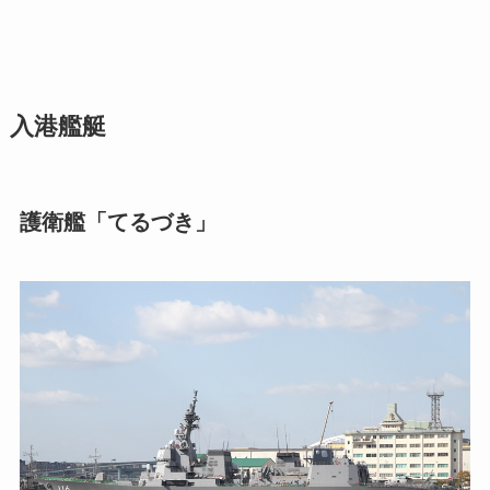
入港艦艇
護衛艦「てるづき」